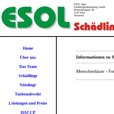
ESOL Jäger
Schädlingsbekämpfung GmbH
Himmelhofgasse 48
1130 Wien
Österreich
Home
Informationen zu S
Über uns
Das Team
Menschenläuse - Fo
Schädlinge
Nützlinge
Taubenabwehr
Leistungen und Preise
HACCP