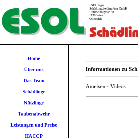
ESOL Jäger
Schädlingsbekämpfung GmbH
Himmelhofgasse 48
1130 Wien
Österreich
Home
Informationen zu Sch
Über uns
Das Team
Ameisen - Videos
Schädlinge
Nützlinge
Taubenabwehr
Leistungen und Preise
HACCP